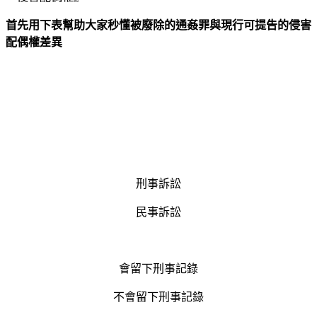
首先用下表幫助大家秒懂被廢除的通姦罪與現行可提告的侵害
配偶權差異
罪名
通姦罪(已廢除)
侵害配偶權
屬性
刑事訴訟
民事訴訟
影響
會留下刑事記錄
不會留下刑事記錄