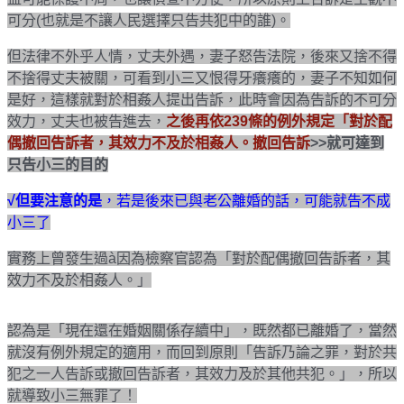
可分(也就是不讓人民選擇只告共犯中的誰)。
但法律不外乎人情，丈夫外遇，妻子怒告法院，後來又捨不得
不捨得丈夫被關，可看到小三又恨得牙癢癢的，妻子不知如何
是好，這樣就對於相姦人提出告訴，此時會因為告訴的不可分
效力，丈夫也被告進去，
之後再依239條的例外規定「對於配
偶撤回告訴者，其效力不及於相姦人。撤回告訴
>>
就可達到
只告小三的目的
√但要注意的是
，若是後來已與老公離婚的話，可能就告不成
小三了
實務上曾發生過à因為檢察官認為「對於配偶撤回告訴者，其
效力不及於相姦人。」
認為是「現在還在婚姻關係存續中」，既然都已離婚了，當然
就沒有例外規定的適用，而回到原則「告訴乃論之罪，對於共
犯之一人告訴或撤回告訴者，其效力及於其他共犯。」，所以
就導致小三無罪了！