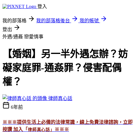
登入
我的部落格
我的部落格後台
我的帳號
登出
外遇/通姦
戀愛情事
【婚姻】另一半外遇怎辦？妨
礙家庭罪-通姦罪？侵害配偶
權？
律師真心話
6年前
※※※
提供生活上必備的法律常識，線上免費法律諮詢，立即
按讚 加入「
※※※
律師真心話」