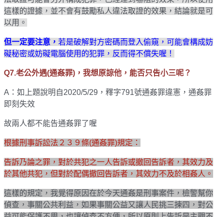
這樣的證據，並不會有鼓勵私人違法取證的效果，結論就是可
以用。
但一定要注意，
若是破解對方密碼而登入偷窺，可能會構成妨
礙秘密或妨礙電腦使用的犯罪，反而得不償失喔！
Q7.
老公外遇(通姦罪)，我想原諒他，能否只告小三呢？
A：如上題說明
自2020/5/29，釋字791號通姦罪違憲，通姦罪
即刻失效
故兩人都不能告通姦罪了喔
根據刑事訴訟法２３９條(通姦罪)規定：
告訴乃論之罪，對於共犯之一人告訴或撤回告訴者，其效力及
於其他共犯，但對於配偶撤回告訴者，其效力不及於相姦人。
這樣的規定，我覺得原因在於今天通姦是刑事案件，檢警幫你
偵查，事關公共利益，如果事關公益又讓人民挑三揀四，對公
益可能保護不周，也讓偵查不方便，所以原則上告訴是主觀不