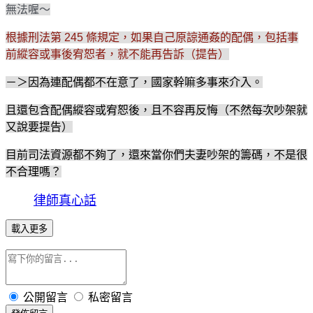
無法喔～
根據刑法第 245 條規定，如果自己原諒通姦的配偶，包括事
前縱容或事後宥恕者，就不能再告訴（提告）
－＞因為連配偶都不在意了，國家幹嘛多事來介入。
且還包含配偶縱容或宥恕後，且不容再反悔（不然每次吵架就
又說要提告）
目前司法資源都不夠了，還來當你們夫妻吵架的籌碼，不是很
不合理嗎？
律師真心話
載入更多
公開留言
私密留言