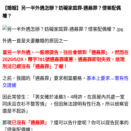
【婚姻】另一半外遇怎辦？妨礙家庭罪-通姦罪？侵害配偶
權？
外遇一直是夫妻離婚的原因之一
當另一半外遇，一般想提告，往往會想到
「通姦罪」
，然而在
2020/5/29
，釋字
791
號通姦罪違憲，通姦罪即刻失效
，故現
刑法已經
沒有
「通姦罪」了喔！
之前，我國的「通姦罪」要求相當嚴格，
基本上要求→需有性
交證據
因此常發生：「男女確於凌晨3、4時許，在房屋內共處一室
同床且衣衫不整等情」，但因無法證明有性行為，所以檢察官
還是不起訴」
那現
已沒有
「通姦罪」
？還可以告什麼呢？你可以提告民事的
『侵害配偶權』