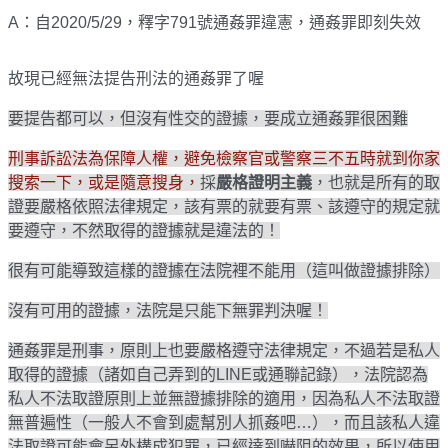
A：
自2020/5/29，釋字791號通姦罪違憲，通姦罪即刻失效
故現已經無法提告刑法的通姦罪了喔
要提告都可以，但沒有性交的證據，要成立通姦罪很困難
刑事訴訟法為保障人權，避免檢察官或警察三不五時就到你家
搜索一下，或是隨意搜身，
採
嚴格證明主義
，也就是所有的取
證要嚴格依照法律規定，該有票的就要有票、該遵守的規定就
要遵守，不然取得的證據就是違法的！
很有可能導致這樣的證據在法院裡不能用（這叫做證據排除）
沒有可用的證據，法院是只能下無罪判決喔！
通姦罪是刑事，原則上也要嚴格遵守法律規定，不過若是私人
取得的證據（諸如自己弄到的LINE或通聯記錄），法院認為
私人不法取證原則上並無證據排除的適用，因為私人不法取證
無普遍性（一般人不會到處幫別人抓姦吧…），而且該私人違
法取證可能會另外構成犯罪，已經達到嚇阻的效果，所以使用