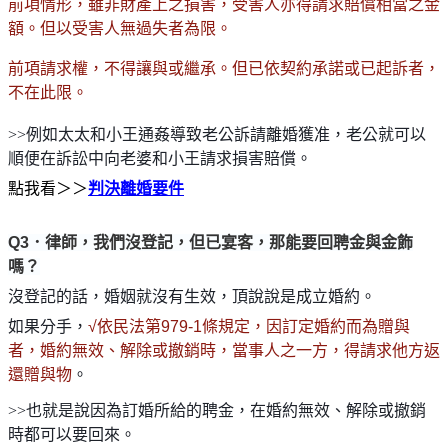
前項情形，雖非財產上之損害，受害人亦得請求賠償相當之金
額。但以受害人無過失者為限。
前項請求權，不得讓與或繼承。但已依契約承諾或已起訴者，
不在此限。
>>
例如太太和小王通姦導致老公訴請離婚獲准，老公就可以
順便在訴訟中向老婆和小王請求損害賠償。
點我看＞＞
判決離婚要件
Q3．
律師，我們沒登記，但已宴客，那能要回聘金與金飾
嗎？
沒登記的話，婚姻就沒有生效，頂說說是成立婚約。
如果分手，
√
依民法第979-1條規定，因訂定婚約而為贈與
者，婚約無效、解除或撤銷時，當事人之一方，得請求他方返
還贈與物
。
>>
也就是說因為訂婚所給的聘金，在婚約無效、解除或撤銷
時都可以要回來。