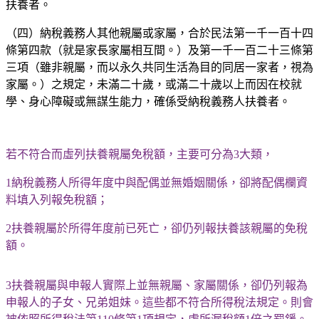
扶養者。
（四）納稅義務人其他親屬或家屬，合於民法第一千一百十四
條第四款（就是家長家屬相互間。）及第一千一百二十三條第
三項（雖非親屬，而以永久共同生活為目的同居一家者，視為
家屬。）之規定，未滿二十歲，或滿二十歲以上而因在校就
學、身心障礙或無謀生能力，確係受納稅義務人扶養者。
若不符合而虛列扶養親屬免稅額，主要可分為
3
大類，
1
納稅義務人所得年度中與配偶並無婚姻關係，卻將配偶欄資
料填入列報免稅額；
2
扶養親屬於所得年度前已死亡，卻仍列報扶養該親屬的免稅
額。
3
扶養親屬與申報人實際上並無親屬、家屬關係，卻仍列報為
申報人的子女、兄弟姐妹。這些都不符合所得稅法規定。則會