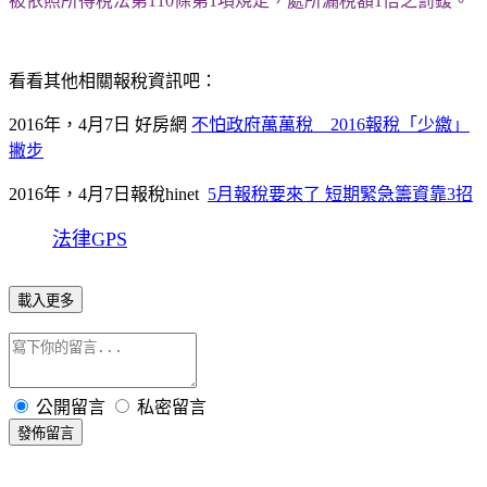
被依照所得稅法第
110
條第
1
項規定，處所漏稅額
1
倍之罰鍰。
看看其他相關報稅資訊吧：
2016
年，
4
月
7
日
好房網
不怕政府萬萬稅
2016
報稅「少繳」
撇步
2016
年，
4
月
7
日報稅
hinet
5
月報稅要來了
短期緊急籌資靠
3
招
法律GPS
載入更多
公開留言
私密留言
發佈留言