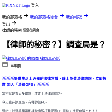
登入
我的部落格
我的部落格後台
我的帳號
登出
律師的秘密
電影評論
【律師的秘密？】調查局是？
律師真心話
10年前
※※※
提供生活上必備的法律常識，線上免費法律諮詢，立即按
※※※
讚 加入「
法律GPS」
當初就是看太多電影，才走上法律這條路
~
今天我在調查局，有種帥氣
FU~
沒錯，就是美國電影裡常出現打擊犯罪
FBI
單位，其實台灣也有！！