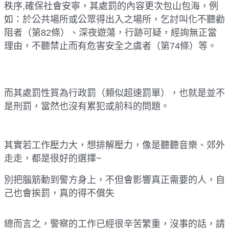
秩序
,
確保社會安寧，其處罰的內容更次包山包海，例
如：於公共場所或公眾得出入之場所，乞討叫化不聽勸
阻者（第
82
條）、深夜遊蕩，行跡可疑，經詢無正當
理由，不聽禁止而有危害安全之虞者（第
74
條）等。
而其處罰性質為行政罰（類似超速罰單），也就是並不
是刑罰，當然也沒有累犯或前科的問題。
其實若工作壓力大，想排解壓力，
像是聽聽音樂、郊外
走走，都是很好的選擇
~
別把腦筋動到警方身上，不但會影響真正需要的人，自
己也會挨罰，真的得不償失
總而言之，警察的工作已經很辛苦繁重，沒事的話，請