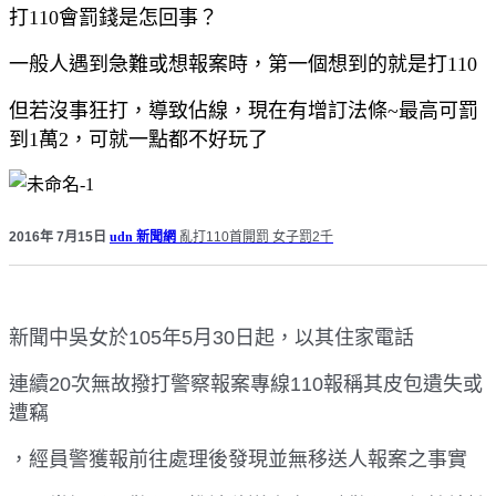
打
110
會罰錢是怎回事？
一般人遇到急難或想報案時，第一個想到的就是打
110
但若沒事狂打，導致佔線，現在有增訂法條~最高可罰
到
1
萬
2
，可就一點都不好玩了
2016
年
7
月
15
日
udn 新聞網
亂打
110
首開罰
女子罰
2
千
新聞中吳女於
105
年
5
月
30
日起，以其住家電話
連續
20
次無故撥打警察報案專線
110
報稱其皮包遺失或
遭竊
，經員警獲報前往處理後發現並無移送人報案之事實