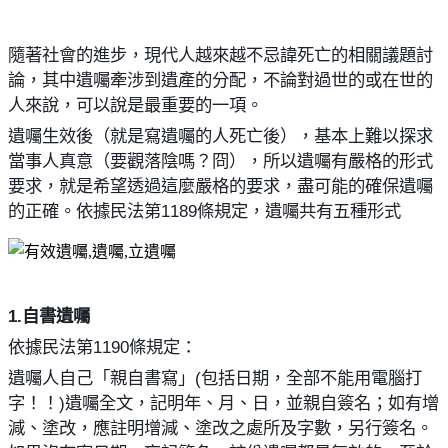
隨著社會的進步，現代人越來越不忌諱死亡的相關議題討
論，其中遺囑牽涉到遺產的分配，不論對過世的或在世的
人來說，可以說是最重要的一項。
遺囑生效後（就是寫遺囑的人死亡後），基本上難以探求
當事人真意（要觀落陰嗎？冏），所以遺囑有嚴格的形式
要求，就是希望透過這麼嚴格的要求，盡可能的確保遺囑
的正確。依據民法第
1189
條規定，遺囑共有五種形式
1.
自書遺囑
依據民法第
1190
條規定：
遺囑人自己「親自書寫」
(
包括日期，全部不能用電腦打
字！！
)
遺囑全文，記明年、月、日，並親自簽名；如有增
減、塗改，應註明增減、塗改之處所及字數，另行簽名。