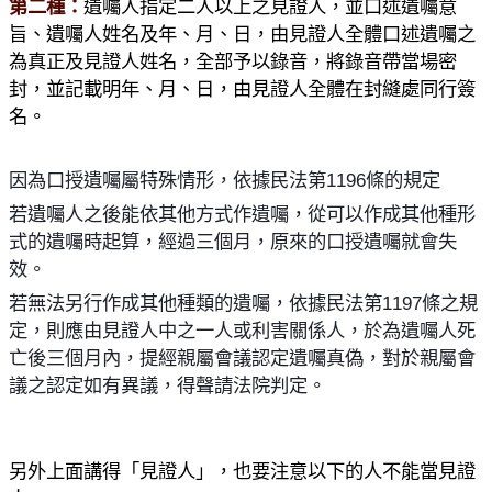
第二種：
遺囑人指定二人以上之見證人，並口述遺囑意
旨、遺囑人姓名及年、月、日，由見證人全體口述遺囑之
為真正及見證人姓名，全部予以錄音，將錄音帶當場密
封，並記載明年、月、日，由見證人全體在封縫處同行簽
名。
因為口授遺囑屬特殊情形，依據民法第
1196
條的規定
若遺囑人之後能依其他方式作遺囑，從可以作成其他種形
式的遺囑時起算，經過三個月，原來的口授遺囑就會失
效。
若無法另行作成其他種類的遺囑，依據民法第
1197
條之規
定，則應由見證人中之一人或利害關係人，於為遺囑人死
亡後三個月內，提經親屬會議認定遺囑真偽，對於親屬會
議之認定如有異議，得聲請法院判定。
另外上面講得「見證人」，也要注意以下的人不能當見證