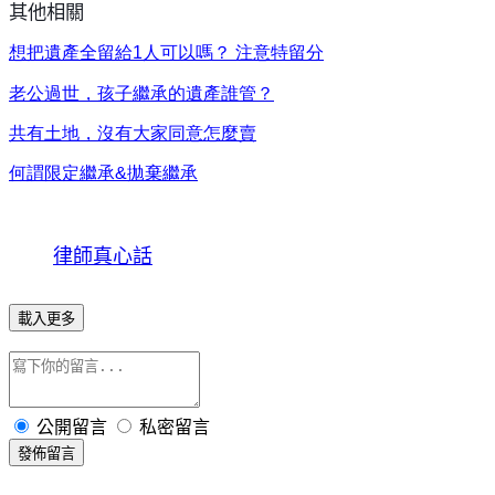
其他相關
想把遺產全留給
1
人可以嗎？
注意特留分
老公過世，
孩子繼承的遺產誰管？
共有土地，沒有大家同意怎麼賣
何謂限定繼承&
拋棄繼承
律師真心話
載入更多
公開留言
私密留言
發佈留言