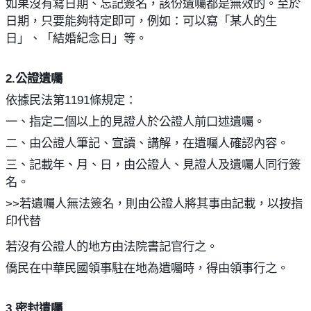
如果沒有寫日期、忘記簽名，該份遺囑都是無效的。至於
日期，只要能夠特定即可，例如：可以寫「某人的生
日」、「結婚紀念日」等。
2.
公證遺囑
依據民法第
1191
條規定：
一、指定二個以上的見證人於公證人前口述遺囑。
二、由公證人筆記、宣讀、講解，在遺囑人確認內容。
三、記載年、月、日，由公證人、見證人及遺囑人同行簽
名。
>>
若遺囑人無法簽名，則由公證人將其事由記載，以按指
印代替
若沒有公證人的地方由法院書記官行之。
僑民在中華民國領事駐在地為遺囑時，得由領事行之。
3.
密封遺囑